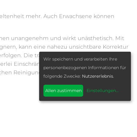
Seltenheit mehr. Auch Erwachsene können
schen unangenehm und wirkt unästhetisch. Mit
gnern, kann eine nahezu unsichtbare Korrektur
rfolgen. Die transparente und kaum sichtbare
Wir speichern und verarbeiten Ihre
inerlei Einschränkungen mit sich und behindert
personenbezogenen Informationen für
lichen Reinigung kann die Schiene bequem
folgende Zwecke:
Nutzererlebnis
.
Allen zustimmen
Einstellungen
...